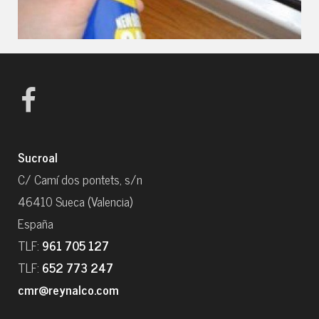
Sucroal
C/ Camí dos pontets, s/n
46410 Sueca (Valencia)
España
TLF:
961 705 127
TLF:
652 773 247
cmr@reynalco.com